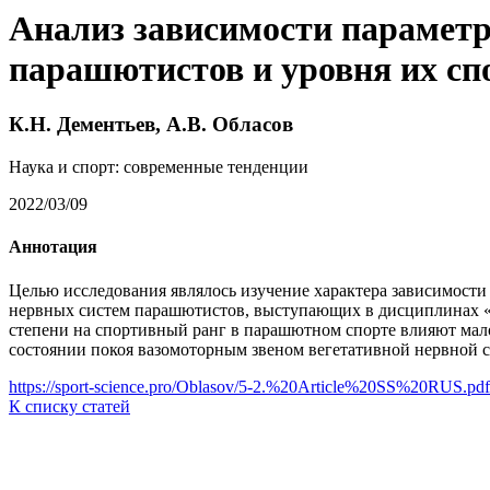
Анализ зависимости параметр
парашютистов и уровня их сп
К.Н. Дементьев, А.В. Обласов
Наука и спорт: современные тенденции
2022/03/09
Аннотация
Целью исследования являлось изучение характера зависимости
нервных систем парашютистов, выступающих в дисциплинах «то
степени на спортивный ранг в парашютном спорте влияют мал
состоянии покоя вазомоторным звеном вегетативной нервной 
https://sport-science.pro/Oblasov/5-2.%20Article%20SS%20RUS.pdf
К списку статей